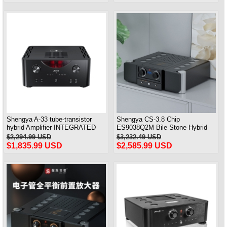
усилитель мощности
Модернизированная версия
Shengya A-33 tube-transistor
Shengya CS-3.8 Chip
hybrid Amplifier INTEGRATED
ES9038Q2M Bile Stone Hybrid
TUBE STEREO AMPLIFIER
Fully Balanced Pre Amplifier
$2,294.99 USD
$3,232.49 USD
$1,835.99 USD
$2,585.99 USD