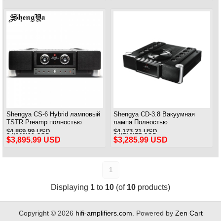
Shengya CS-6 Hybrid ламповый
Shengya CD-3.8 Вакуумная
TSTR Preamp полностью
лампа Полностью
сбалансированный
сбалансированный CD-плеер
$4,869.99 USD
$4,173.21 USD
предусилитель
HIFI Домашний CD-плеер
$3,895.99 USD
$3,285.99 USD
Обновленная версия
1
Displaying
1
to
10
(of
10
products)
Copyright © 2026
hifi-amplifiers.com
. Powered by
Zen Cart