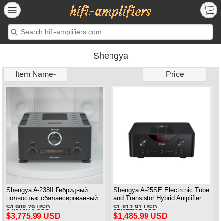
Shengya
Item Name-
Price
Shengya A-238II Гибридный
Shengya A-25SE Electronic Tube
полностью сбалансированный
and Transistor Hybrid Amplifier
интегрированный усилитель
Bluetooth 5.0 RCA/XLR 180WX2
$4,908.79 USD
$1,812.91 USD
класса A Высококачественный
8Ohm
$3,775.99 USD
$1,485.99 USD