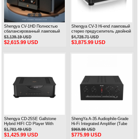
Shengya CV-1HD Полностью
Shengya CV-3 Hi-end ламповый
сбалансированный ламповый
стерео предусилитель двойной
предусилитель Hifi с DSD
моно полный балансный
$3,139.19 USD
$4,728.71 USD
предусилитель абсолютно
$2,615.99 USD
$3,875.99 USD
новый
Shengya CD-25SE Gallstone
ShengYa A-35 Audiophile-Grade
Hybrid HIFI CD Player With
Hi-Fi Integrated Amplifier (Tube
ESS9038Q2M high-end Decode
Pre-stage / Solid-state Power
$1,782.49 USD
$969.99 USD
Stage)
$1,425.99 USD
$775.99 USD