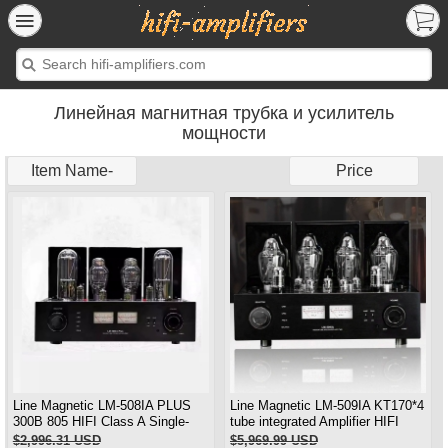
Линейная магнитная трубка и усилитель
мощности
Item Name-
Price
Line Magnetic LM-508IA PLUS
Line Magnetic LM-509IA KT170*4
300B 805 HIFI Class A Single-
tube integrated Amplifier HIFI
ended Integrated Amplifier
Class AB 130W*2
$2,996.31 USD
$5,969.99 USD