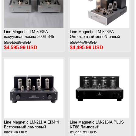
Line Magnetic LM-503PA
Line Magnetic LM-523PA
вакуумная лампа 300B 845
Однотактный моноблочный
Двойной моноблочный
усилитель мощности 300B 805
$5,515.19 USD
$5,844.79 USD
усилитель мощности класса A
класса A, пара
$4,595.99 USD
$4,495.99 USD
Однотактный 24 Вт * 2 пары
Line Magnetic LM-211IA El34*4
Line Magnetic LM-216IA PLUS
Встроенный ламповый
KT88 Ламповый
усилитель Двухтактный
интегрированный усилитель
$907.49 USD
$1,044.31 USD