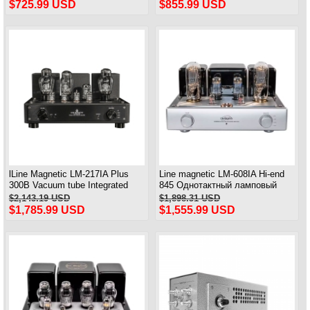
усилитель 32 Вт*2
HIFI HIEND Bluetooth 45 Вт*2
$725.99 USD
$855.99 USD
(ультралинейный) 15 Вт*2
(триод)
lLine Magnetic LM-217IA Plus
Line magnetic LM-608IA Hi-end
300B Vacuum tube Integrated
845 Однотактный ламповый
Amplifier Single Ended Class A
интегрированный усилитель
$2,143.19 USD
$1,898.31 USD
tube Amplifer 8W+8W
класса А
$1,785.99 USD
$1,555.99 USD