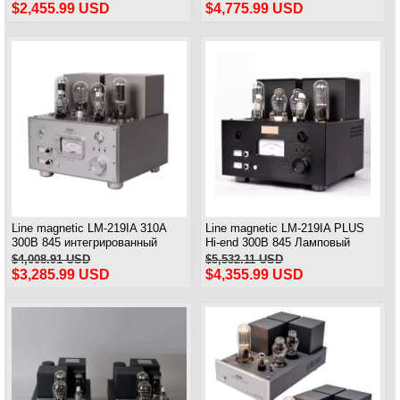
Vacuum Tube Amplifier
$2,455.99 USD
$4,775.99 USD
Line magnetic LM-219IA 310A
Line magnetic LM-219IA PLUS
300B 845 интегрированный
Hi-end 300B 845 Ламповый
усилитель Однотактный
несимметричный усилитель
$4,008.91 USD
$5,532.11 USD
усилитель мощности класса А
мощности класса А
$3,285.99 USD
$4,355.99 USD