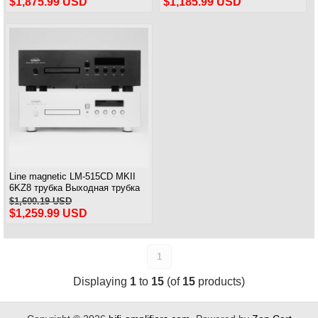
$1,875.99 USD
$1,185.99 USD
класса А 24 Вт*2
класса А
Line magnetic LM-515CD MKII
6KZ8 трубка Выходная трубка
CD-плеер Усилитель мощности
$1,600.19 USD
ES9016 Декодирование ЦАП
$1,259.99 USD
1
Displaying
1
to
15
(of
15
products)