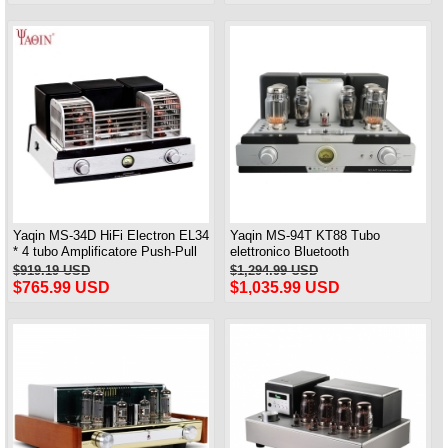
Yaqin MS-34D HiFi Electron EL34
Yaqin MS-94T KT88 Tubo
* 4 tubo Amplificatore Push-Pull
elettronico Bluetooth
Bluetooth Amplificatore integrato
Amplificatore di potenza push-pull
$919.19 USD
$1,294.99 USD
con telecomando
Ingresso bilanciamento MM/MC
$765.99 USD
$1,035.99 USD