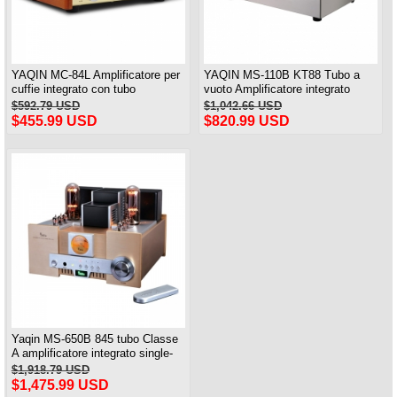
YAQIN MC-84L Amplificatore per
YAQIN MS-110B KT88 Tubo a
cuffie integrato con tubo
vuoto Amplificatore integrato
sottovuoto in classe A
Uscita cuffie
$592.79 USD
$1,042.66 USD
$455.99 USD
$820.99 USD
Yaqin MS-650B 845 tubo Classe
A amplificatore integrato single-
end
$1,918.79 USD
$1,475.99 USD