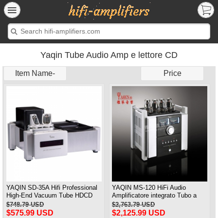
Yaqin Tube Audio Amp e lettore CD
Item Name-
Price
YAQIN SD-35A Hifi Professional
YAQIN MS-120 HiFi Audio
High-End Vacuum Tube HDCD
Amplificatore integrato Tubo a
Lettore CD
vuoto KT120x4 Amplificatore
$748.79 USD
$2,763.79 USD
push-pull
$575.99 USD
$2,125.99 USD