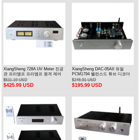
XiangSheng 728A UV Meter 진공
XiangSheng DAC-05AII 듀얼
관 프리앰프 프리앰프 원격 제어
PCM1794 밸런스드 튜브 디코더
및 밸런스 및 블루투스
HIFI USB Qualcomm Bluetooth
$511.19 USD
$248.91 USD
8675/5125
$425.99 USD
$195.99 USD