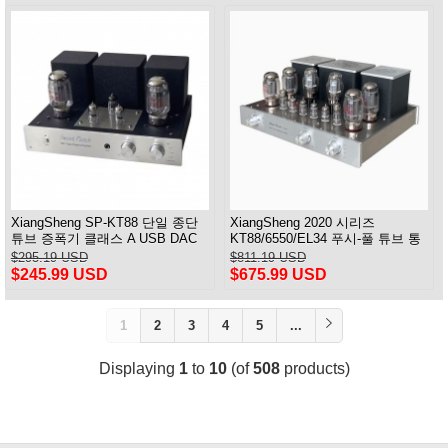
XiangSheng SP-KT88 단일 종단
XiangSheng 2020 시리즈
튜브 증폭기 클래스 A USB DAC
KT88/6550/EL34 푸시-풀 튜브 통
MM 포노 헤드폰 Bluetooth
합 앰프, HIFI 무손실 블루투스 포
$295.19 USD
$811.19 USD
함
$245.99 USD
$675.99 USD
1
2
3
4
5
...
Displaying
1
to
10
(of
508
products)