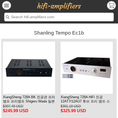
Shanling Tempo Ec1b
XiangSheng 728A BK 진공관 프리
XiangSheng 728A HiFi 진공
앰프 프리앰프 Shigeru Wada 일본
12AT7/12AU7 튜브 프리 앰프 스
회로
테레오 HiFi 프리 앰프 오디오 프
$307.49 USD
$391.19 USD
로세서 원격 버전
$245.99 USD
$325.99 USD