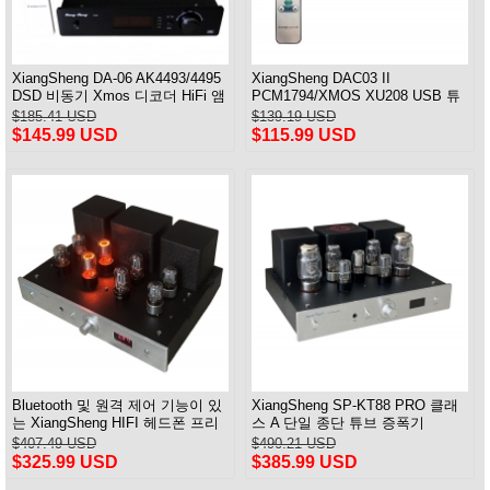
XiangSheng DA-06 AK4493/4495
XiangSheng DAC03 II
DSD 비동기 Xmos 디코더 HiFi 앰
PCM1794/XMOS XU208 USB 튜
프 리모컨 포함
브 DAC HIFI 24bits/192khz 디코
$185.41 USD
$139.19 USD
더 Bluetooth
$145.99 USD
$115.99 USD
Bluetooth 및 원격 제어 기능이 있
XiangSheng SP-KT88 PRO 클래
는 XiangSheng HIFI 헤드폰 프리
스 A 단일 종단 튜브 증폭기
앰프
KT88/EL34/6550 삼극관 램프
$407.49 USD
$490.21 USD
Bluetooth 앰프
$325.99 USD
$385.99 USD