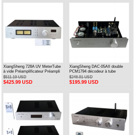
XiangSheng 728A UV MeterTube
XiangSheng DAC-05AII double
à vide Préamplificateur Préampli
PCM1794 décodeur à tube
Télécommande & Balance &
équilibré HIFI USB Qualcomm
$511.19 USD
$248.91 USD
Bluetooth
Bluetooth 8675/5125
$425.99 USD
$195.99 USD