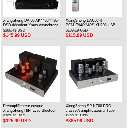
XiangSheng DA-06 AK4493/4495
XiangSheng DAC03 II
DSD décodeur Xmos asynchrone
PCM1794/XMOS XU208 USB
ampli HiFi avec télécommande
Tube DAC HIFI 24bits/192khz
$185.41 USD
$139.19 USD
Décodeur Bluetooth
$145.99 USD
$115.99 USD
Préamplificateur casque
XiangSheng SP-KT88 PRO
XiangSheng HIFI avec Bluetooth
classe A amplificateur à Tube
et télécommande
unique KT88/EL34/6550 lampe
$407.49 USD
$490.21 USD
Triode ampli Bluetooth
$325.99 USD
$385.99 USD