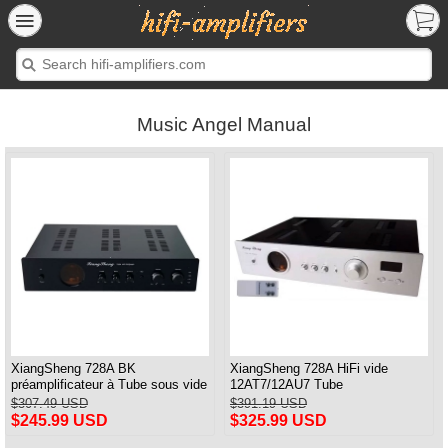
Music Angel Manual
XiangSheng 728A BK
XiangSheng 728A HiFi vide
préamplificateur à Tube sous vide
12AT7/12AU7 Tube
circuit Shigeru Wada japon
préamplificateur stéréo HiFi
$307.49 USD
$391.19 USD
préampli processeur Audio
$245.99 USD
$325.99 USD
Version à distance