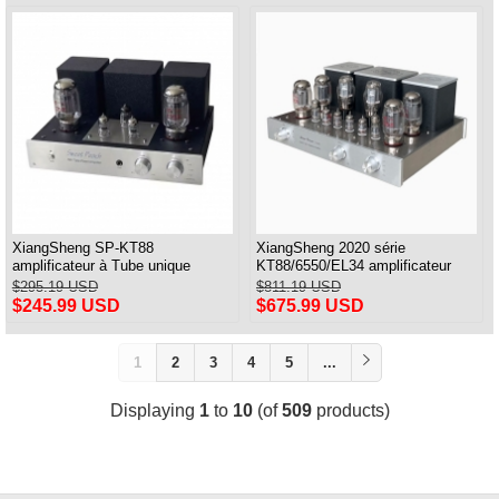
XiangSheng SP-KT88
XiangSheng 2020 série
amplificateur à Tube unique
KT88/6550/EL34 amplificateur
classe A USB DAC MM Phono
intégré à tube push-pull avec
$295.19 USD
$811.19 USD
casque Bluetooth
Bluetooth sans perte HIFI
$245.99 USD
$675.99 USD
1
2
3
4
5
...
Displaying
1
to
10
(of
509
products)