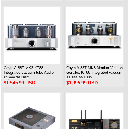
Cayin A-88T MK3 KT88
Cayin A-88T MK3 Monitor Version
Integrated vacuum tube Audio
Genalex KT88 Integrated vacuum
Power Amplifier Class AB push-
tube Audio Power Amplifier
$2,009.79 USD
$2,155.99 USD
pull Amplifier
$1,545.99 USD
$1,995.99 USD