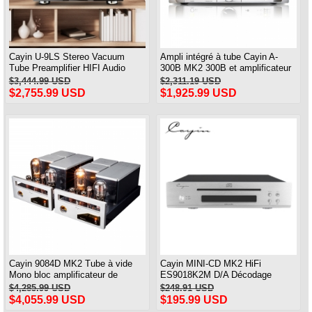
Cayin U-9LS Stereo Vacuum
Ampli intégré à tube Cayin A-
Tube Preamplifier HIFI Audio
300B MK2 300B et amplificateur
Preamp XML Input
de puissance Ampli asymétrique
$3,444.99 USD
$2,311.19 USD
de classe A
$2,755.99 USD
$1,925.99 USD
Cayin 9084D MK2 Tube à vide
Cayin MINI-CD MK2 HiFi
Mono bloc amplificateur de
ES9018K2M D/A Décodage
puissance AMP 28W * 2 300B
Homehouse MINI lecteur CD
$4,285.99 USD
$248.91 USD
Push 845 TUNG-SOL
$4,055.99 USD
$195.99 USD
amplificateur de soudage point à