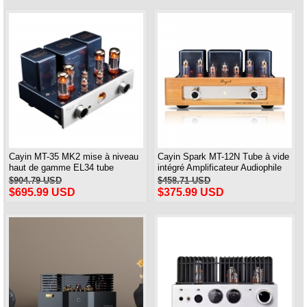
point
Cayin MT-35 MK2 mise à niveau
Cayin Spark MT-12N Tube à vide
haut de gamme EL34 tube
intégré Amplificateur Audiophile
amplificateur sans fil Bluetooth
Amp Pur Fait Main
$904.79 USD
$458.71 USD
amplificateur de puissance tout
$695.99 USD
$375.99 USD
neuf