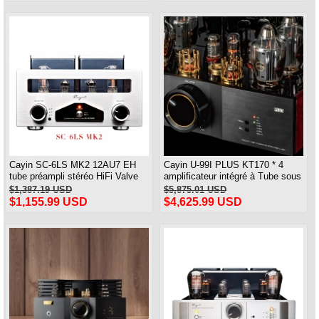
Cayin SC-6LS MK2 12AU7 EH
Cayin U-99I PLUS KT170 * 4
tube préampli stéréo HiFi Valve
amplificateur intégré à Tube sous
préamplificateur
vide amplificateur HIFI push-pull
$1,387.19 USD
$5,875.01 USD
$1,155.99 USD
$4,625.99 USD