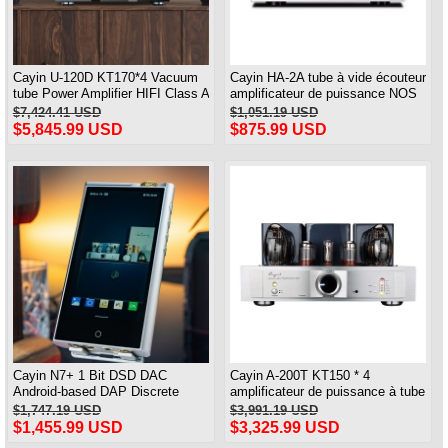
Cayin U-120D KT170*4 Vacuum
Cayin HA-2A tube à vide écouteur
tube Power Amplifier HIFI Class A
amplificateur de puissance NOS
Push-pull Amplifier &
tube amplificateur casque XLR
$7,424.41 USD
$1,051.19 USD
MONO/STEREO Channel Mode
RCA
$5,845.99 USD
$875.99 USD
Cayin N7+ 1 Bit DSD DAC
Cayin A-200T KT150 * 4
Android-based DAP Discrete
amplificateur de puissance à tube
Balanced Dual Amp Mode MP3
sous vide Triode/amplificateur de
$1,747.19 USD
$3,991.19 USD
Player Bluetooth WIFI MQA 5
puissance intégré ultra linéaire
$1,455.99 USD
$3,325.99 USD
inch 3.5/4.4 output MQA