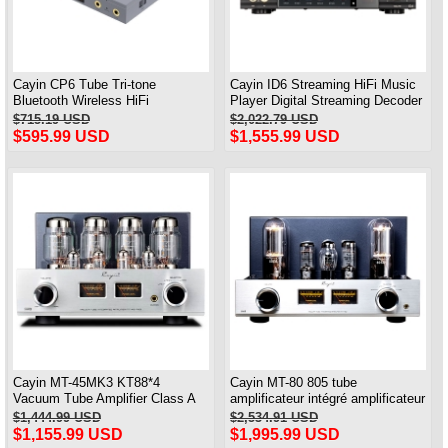
Cayin CP6 Tube Tri-tone
Cayin ID6 Streaming HiFi Music
Bluetooth Wireless HiFi
Player Digital Streaming Decoder
Audiophile Portable CD Player
All-in-One Machine
$715.19 USD
$2,022.79 USD
$595.99 USD
$1,555.99 USD
Cayin MT-45MK3 KT88*4
Cayin MT-80 805 tube
Vacuum Tube Amplifier Class A
amplificateur intégré amplificateur
Power Amplifier Bluetooth
unique classe A Bluetooth 46 W *
$1,444.99 USD
$2,534.91 USD
2
$1,155.99 USD
$1,995.99 USD