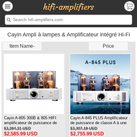
Cayin Ampli à lampes & Amplificateur intégré Hi-Fi
Item Name-
Price
Cayin A-805 300B & 805 HIFI
Cayin A-845 PLUS Amplificateur
amplificateur de puissance de
de puissance de classe A à une
classe A à extrémité unique et
extrémité et AMP intégré 300B et
$3,284.21 USD
$3,307.19 USD
ampli intégré 50W * 2
845 Tube Version 2021
$2,585.99 USD
$2,755.99 USD