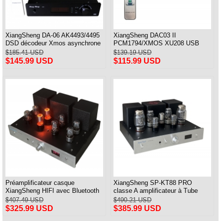
XiangSheng DA-06 AK4493/4495
XiangSheng DAC03 II
DSD décodeur Xmos asynchrone
PCM1794/XMOS XU208 USB
ampli HiFi avec télécommande
Tube DAC HIFI 24bits/192khz
$185.41 USD
$139.19 USD
Décodeur Bluetooth
$145.99 USD
$115.99 USD
Préamplificateur casque
XiangSheng SP-KT88 PRO
XiangSheng HIFI avec Bluetooth
classe A amplificateur à Tube
et télécommande
unique KT88/EL34/6550 lampe
$407.49 USD
$490.21 USD
Triode ampli Bluetooth
$325.99 USD
$385.99 USD