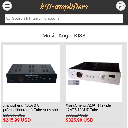
Music Angel Kt88
XiangSheng 728A BK
XiangSheng 728A HiFi vide
préamplificateur à Tube sous vide
12AT7/12AU7 Tube
circuit Shigeru Wada japon
préamplificateur stéréo HiFi
$307.49 USD
$391.19 USD
préampli processeur Audio
$245.99 USD
$325.99 USD
Version à distance