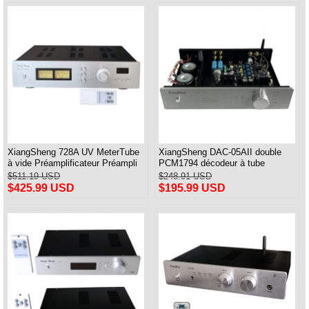
XiangSheng 728A UV MeterTube
XiangSheng DAC-05AII double
à vide Préamplificateur Préampli
PCM1794 décodeur à tube
Télécommande & Balance &
équilibré HIFI USB Qualcomm
$511.19 USD
$248.91 USD
Bluetooth
Bluetooth 8675/5125
$425.99 USD
$195.99 USD