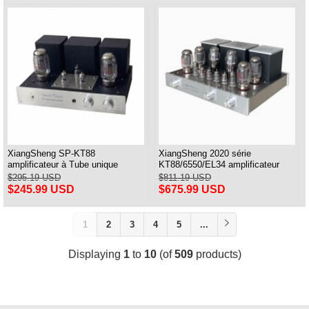
XiangSheng SP-KT88
XiangSheng 2020 série
amplificateur à Tube unique
KT88/6550/EL34 amplificateur
classe A USB DAC MM Phono
intégré à tube push-pull avec
$295.19 USD
$811.19 USD
casque Bluetooth
Bluetooth sans perte HIFI
$245.99 USD
$675.99 USD
1
2
3
4
5
...
Displaying
1
to
10
(of
509
products)