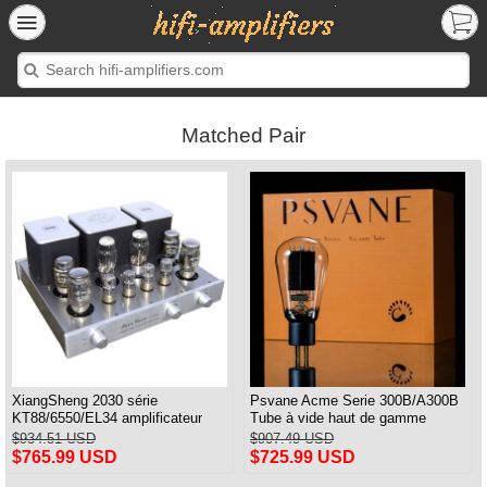
Matched Pair
XiangSheng 2030 série
Psvane Acme Serie 300B/A300B
KT88/6550/EL34 amplificateur
Tube à vide haut de gamme
intégré à tube de classe A avec
remplacer WE300B paire assortie
$934.51 USD
$907.49 USD
Bluetooth sans perte HIFI
$765.99 USD
$725.99 USD