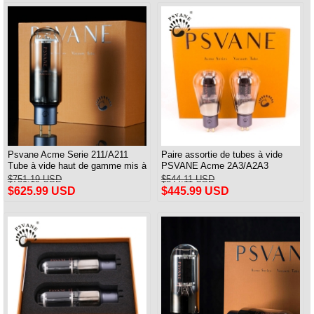
Psvane Acme Serie 211/A211
Paire assortie de tubes à vide
Tube à vide haut de gamme mis à
PSVANE Acme 2A3/A2A3
niveau WE211 paire assortie
Remplace Fullmusic 2A3
$751.19 USD
$544.11 USD
$625.99 USD
$445.99 USD