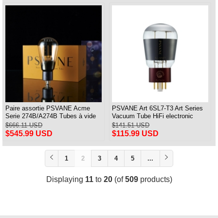
Paire assortie PSVANE Acme
PSVANE Art 6SL7-T3 Art Series
Serie 274B/A274B Tubes à vide
Vacuum Tube HiFi electronic
Remplacer 5Z3P/5AR4/5U4G
Valve One Piece
$666.11 USD
$141.51 USD
$545.99 USD
$115.99 USD
1
2
3
4
5
...
Displaying
11
to
20
(of
509
products)