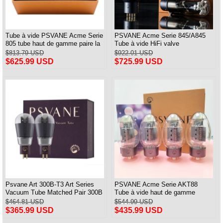
Tube à vide PSVANE Acme Serie
PSVANE Acme Serie 845/A845
805 tube haut de gamme paire la
Tube à vide HiFi valve
mieux assortie
électronique paire assortie
$813.79 USD
$922.01 USD
$625.99 USD
$725.99 USD
Psvane Art 300B-T3 Art Series
PSVANE Acme Serie AKT88
Vacuum Tube Matched Pair 300B
Tube à vide haut de gamme
100% Brand New
assorti Quad(4)
$464.81 USD
$544.99 USD
$365.99 USD
$435.99 USD