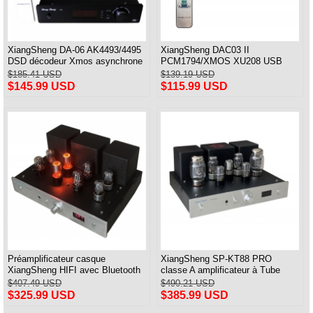
XiangSheng DA-06 AK4493/4495
XiangSheng DAC03 II
DSD décodeur Xmos asynchrone
PCM1794/XMOS XU208 USB
ampli HiFi avec télécommande
Tube DAC HIFI 24bits/192khz
$185.41 USD
$139.19 USD
Décodeur Bluetooth
$145.99 USD
$115.99 USD
Préamplificateur casque
XiangSheng SP-KT88 PRO
XiangSheng HIFI avec Bluetooth
classe A amplificateur à Tube
et télécommande
unique KT88/EL34/6550 lampe
$407.49 USD
$490.21 USD
Triode ampli Bluetooth
$325.99 USD
$385.99 USD