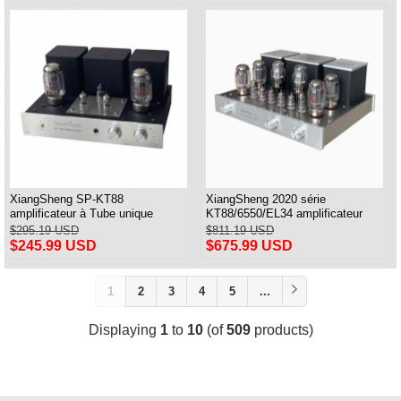
XiangSheng SP-KT88
XiangSheng 2020 série
amplificateur à Tube unique
KT88/6550/EL34 amplificateur
classe A USB DAC MM Phono
intégré à tube push-pull avec
$295.19 USD
$811.19 USD
casque Bluetooth
Bluetooth sans perte HIFI
$245.99 USD
$675.99 USD
1
2
3
4
5
...
Displaying
1
to
10
(of
509
products)