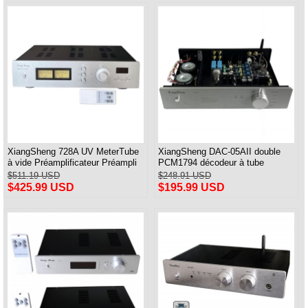
XiangSheng 728A UV MeterTube
XiangSheng DAC-05AII double
à vide Préamplificateur Préampli
PCM1794 décodeur à tube
Télécommande & Balance &
équilibré HIFI USB Qualcomm
$511.19 USD
$248.91 USD
Bluetooth
Bluetooth 8675/5125
$425.99 USD
$195.99 USD