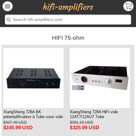
HIFI 75-ohm
XiangSheng 728A BK
XiangSheng 728A HiFi vide
préamplificateur à Tube sous vide
12AT7/12AU7 Tube
circuit Shigeru Wada japon
préamplificateur stéréo HiFi
$307.49 USD
$391.19 USD
préampli processeur Audio
$245.99 USD
$325.99 USD
Version à distance