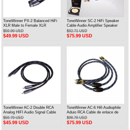
ToneWinner PX-2 Balanced HiFi
ToneWinner SC-2 HiFi Speaker
XLR Male to Female XLR
Cable Audio Amplifier Speaker
Professional Audio Cable
Connection Cable A Pair
$59.99 USD
$92.71 USD
$49.99 USD
$75.99 USD
ToneWinner AC-2 Double RCA
ToneWinner AC-6 Hifi Audiophile
Analog HIFI Audio Signal Cable
Aduio RCA Cable de enlace de
CD Amplifier Connection Cable
señal 1M Par
$59.79 USD
$98.79 USD
$45.99 USD
$75.99 USD