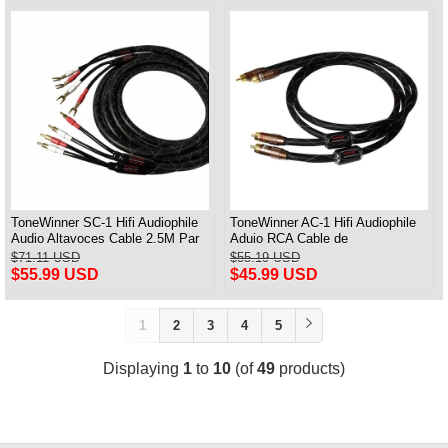
ToneWinner SC-1 Hifi Audiophile
ToneWinner AC-1 Hifi Audiophile
Audio Altavoces Cable 2.5M Par
Aduio RCA Cable de
interconexión 1M Par
$71.11 USD
$55.19 USD
$55.99 USD
$45.99 USD
1
2
3
4
5
Displaying
1
to
10
(of
49
products)