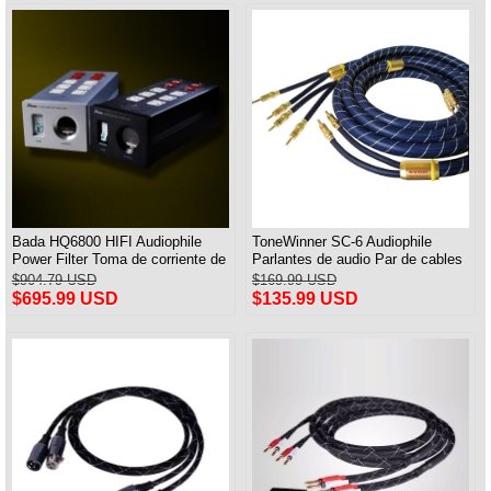
Bada HQ6800 HIFI Audiophile
ToneWinner SC-6 Audiophile
Power Filter Toma de corriente de
Parlantes de audio Par de cables
planta y Cable de alimentación
$904.79 USD
$169.99 USD
Audiophile Enchufe de EE. UU.
$695.99 USD
$135.99 USD