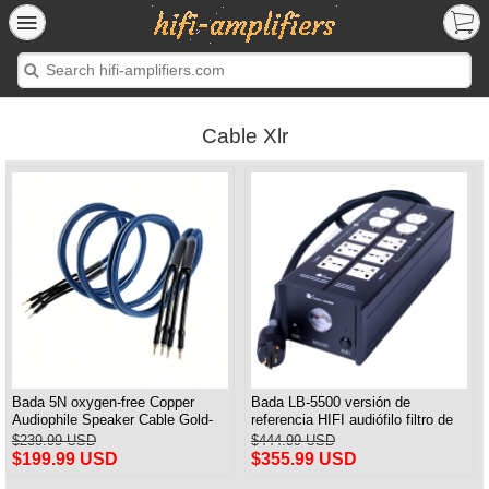
Cable Xlr
Bada 5N oxygen-free Copper
Bada LB-5500 versión de
Audiophile Speaker Cable Gold-
referencia HIFI audiófilo filtro de
plated Banana Plug Pair 2.5M
alimentación toma de corriente de
$239.99 USD
$444.99 USD
planta y Cable de alimentación
$199.99 USD
$355.99 USD
audiófilo enchufe de EE. UU.