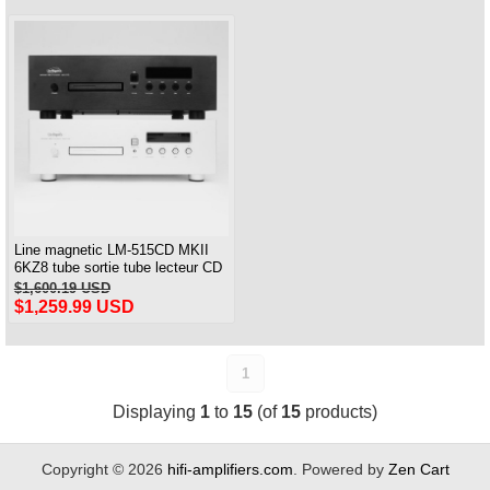
Line magnetic LM-515CD MKII
6KZ8 tube sortie tube lecteur CD
amplificateur de puissance
$1,600.19 USD
ES9016 décodage DAC
$1,259.99 USD
1
Displaying
1
to
15
(of
15
products)
Copyright © 2026
hifi-amplifiers.com
. Powered by
Zen Cart