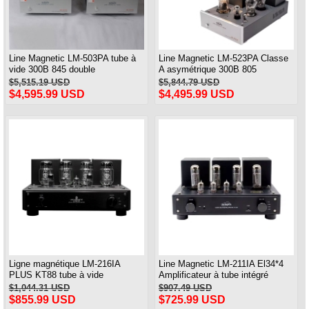
Line Magnetic LM-503PA tube à
Line Magnetic LM-523PA Classe
vide 300B 845 double
A asymétrique 300B 805
amplificateur de puissance
amplificateur de puissance
$5,515.19 USD
$5,844.79 USD
monobloc classe A asymétrique
monobloc une paire
$4,595.99 USD
$4,495.99 USD
24W * 2 paires
Ligne magnétique LM-216IA
Line Magnetic LM-211IA El34*4
PLUS KT88 tube à vide
Amplificateur à tube intégré
amplificateur intégré HIFI HIEND
Amplificateur push-pull 32W * 2
$1,044.31 USD
$907.49 USD
Bluetooth 45 W * 2
(Ultralinear) 15W * 2 (Triode)
$855.99 USD
$725.99 USD