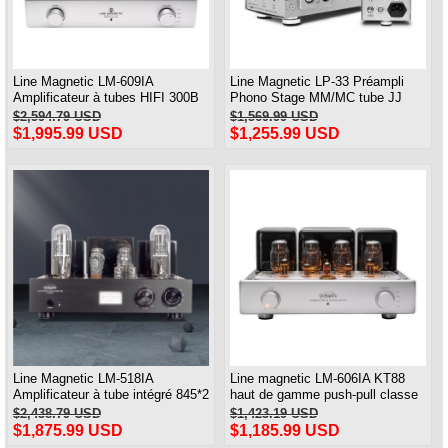
Line Magnetic LM-609IA
Line Magnetic LP-33 Préampli
Amplificateur à tubes HIFI 300B
Phono Stage MM/MC tube JJ
Amplificateur intégré de classe A
ECC803s ampli platine vinyle
$2,594.79 USD
$1,569.99 USD
à extrémité unique 8W * 2
$1,995.99 USD
$1,255.99 USD
Line Magnetic LM-518IA
Line magnetic LM-606IA KT88
Amplificateur à tube intégré 845*2
haut de gamme push-pull classe
Amplificateur à une extrémité de
A tube à vide amplificateur
$2,438.79 USD
$1,423.19 USD
classe A 24W*2
intégré
$1,875.99 USD
$1,185.99 USD