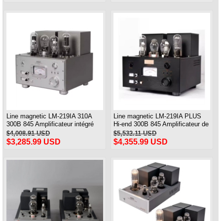
Line magnetic LM-219IA 310A
Line magnetic LM-219IA PLUS
300B 845 Amplificateur intégré
Hi-end 300B 845 Amplificateur de
Amplificateur de puissance
puissance de classe A à tube à
$4,008.91 USD
$5,532.11 USD
asymétrique de classe A
vide
$3,285.99 USD
$4,355.99 USD