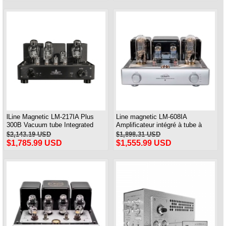
lLine Magnetic LM-217IA Plus
Line magnetic LM-608IA
300B Vacuum tube Integrated
Amplificateur intégré à tube à
Amplifier Single Ended Class A
vide de classe A à extrémité
$2,143.19 USD
$1,898.31 USD
tube Amplifer 8W+8W
unique 845 haut de gamme
$1,785.99 USD
$1,555.99 USD