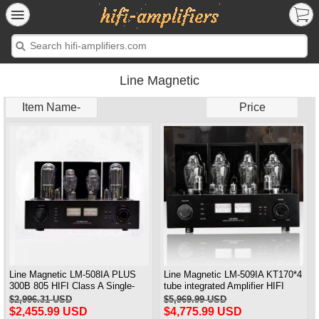
Line Magnetic
Item Name-
Price
Line Magnetic LM-508IA PLUS
Line Magnetic LM-509IA KT170*4
300B 805 HIFI Class A Single-
tube integrated Amplifier HIFI
ended Integrated Amplifier
Class AB 130W*2
$2,996.31 USD
$5,969.99 USD
Vacuum Tube Amplifier
$2,455.99 USD
$4,775.99 USD