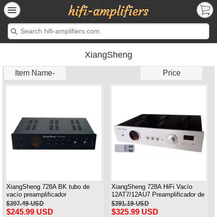
XiangSheng
Item Name-
Price
XiangSheng 728A BK tubo de
XiangSheng 728A HiFi Vacío
vacío preamplificador
12AT7/12AU7 Preamplificador de
preamplificador Shigeru Wada
tubo Estéreo HiFi Preamplificador
$307.49 USD
$391.19 USD
Japón circuito
Procesador de audio Versión
$245.99 USD
$325.99 USD