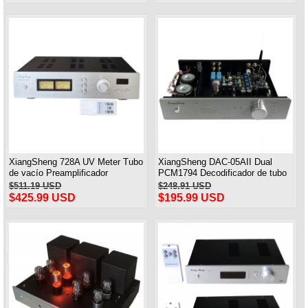
remota
XiangSheng 728A UV Meter Tubo
XiangSheng DAC-05AII Dual
de vacío Preamplificador
PCM1794 Decodificador de tubo
Preamplificador Control remoto y
equilibrado HIFI USB Qualcomm
$511.19 USD
$248.91 USD
equilibrio y Bluetooth
Bluetooth 8675/5125
$425.99 USD
$195.99 USD