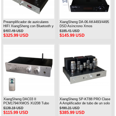
Preamplificador de auriculares
XiangSheng DA-06 AK4493/4495
HIFI XiangSheng con Bluetooth y
DSD Asíncrono Xmos
control remoto
Decodificador HiFi Amp con
$407.49 USD
$185.41 USD
control remoto
$325.99 USD
$145.99 USD
XiangSheng DAC03 II
XiangSheng SP-KT88 PRO Clase
PCM1794/XMOS XU208 Tubo
A Amplificador de tubo de un solo
USB DAC HIFI 24bits/192khz
extremo KT88/EL34/6550
$139.19 USD
$490.21 USD
Decodificador Bluetooth
Lámpara triodo Amplificador
$115.99 USD
$385.99 USD
Bluetooth