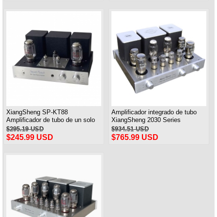
XiangSheng SP-KT88
Amplificador integrado de tubo
Amplificador de tubo de un solo
XiangSheng 2030 Series
extremo Clase A USB DAC MM
KT88/6550/EL34 Clase A con
$295.19 USD
$934.51 USD
Phono Auriculares Bluetooth
Bluetooth HIFI sin pérdidas
$245.99 USD
$765.99 USD